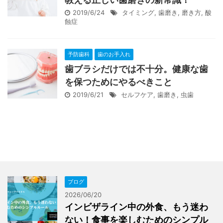
2019/6/24
タイミング
,
歯磨き
,
磨き方
,
酸
蝕症
予防歯科
歯のお手入れ
歯ブラシだけでは不十分。健康な歯
を保つためにやるべきこと
2019/6/21
セルフケア
,
歯磨き
,
虫歯
ブログ
2026/06/20
インビザライン中の外食、もう迷わ
ない！食事を楽しむためのシンプル