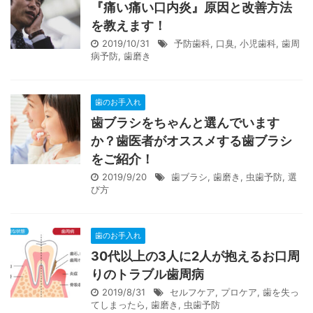
『痛い痛い口内炎』原因と改善方法
を教えます！
2019/10/31
予防歯科
,
口臭
,
小児歯科
,
歯周
病予防
,
歯磨き
歯のお手入れ
歯ブラシをちゃんと選んでいます
か？歯医者がオススメする歯ブラシ
をご紹介！
2019/9/20
歯ブラシ
,
歯磨き
,
虫歯予防
,
選
び方
歯のお手入れ
30代以上の3人に2人が抱えるお口周
りのトラブル歯周病
2019/8/31
セルフケア
,
プロケア
,
歯を失っ
てしまったら
,
歯磨き
,
虫歯予防