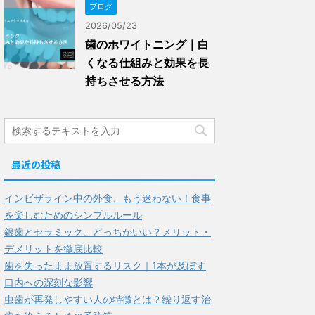
ブログ
2026/05/23
歯のホワイトニング｜白
くなる仕組みと効果を長
持ちさせる方法
最近の投稿
インビザライン中の外食、もう迷わない！食事
を楽しむためのシンプルルール
銀歯とセラミック、どっちがいい？メリット・
デメリットを徹底比較
歯を失ったまま放置するリスク｜1本が及ぼす
口内への深刻な影響
虫歯が再発しやすい人の特徴とは？繰り返す治