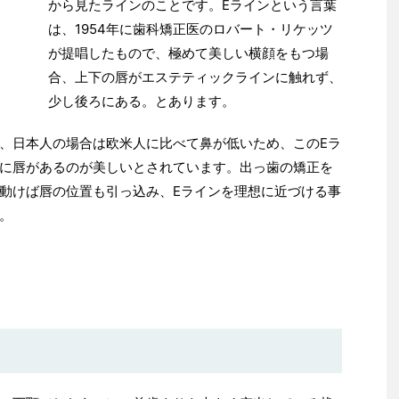
から見たラインのことです。
E
ラインという言葉
は、
1954
年に歯科矯正医のロバート・リケッツ
が提唱したもので、
極めて美しい横顔をもつ場
合、上下の唇がエステティックラインに触れず、
少し後ろにある。とあります。
、日本人の場合は欧米人に比べて鼻が低いため、この
E
ラ
に唇があるのが美しいとされています。
出っ歯の矯正を
動けば唇の位置も引っ込み、
E
ラインを理想に近づける事
。