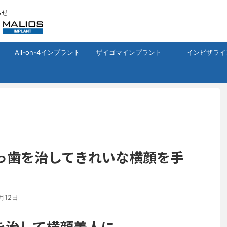
らせ
All-on-4インプラント
ザイゴマインプラント
インビザライ
っ歯を治してきれいな横顔を手
月12日
を治して横顔美人に