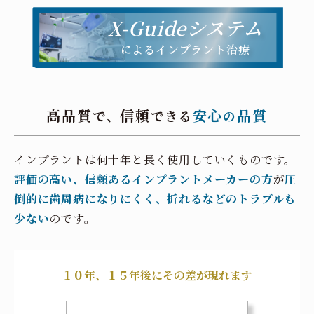
X-Guideシステム
によるインプラント治療
高品質
信頼
安心
品質
で、
できる
の
インプラントは何十年と長く使用していくものです。
評価の高い、信頼あるインプラントメーカーの方
が
圧
倒的に歯周病になりにくく、折れるなどのトラブルも
少ない
のです。
１０年、１５年後にその差が現れます