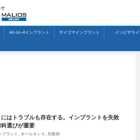
らせ
All-on-4インプラント
ザイゴマインプラント
インビザライ
トにはトラブルも存在する。インプラントを失敗
歯科選びが重要
ンプラント
,
オールオン４
,
失敗例