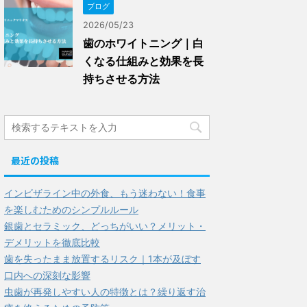
ブログ
2026/05/23
歯のホワイトニング｜白
くなる仕組みと効果を長
持ちさせる方法
最近の投稿
インビザライン中の外食、もう迷わない！食事
を楽しむためのシンプルルール
銀歯とセラミック、どっちがいい？メリット・
デメリットを徹底比較
歯を失ったまま放置するリスク｜1本が及ぼす
口内への深刻な影響
虫歯が再発しやすい人の特徴とは？繰り返す治