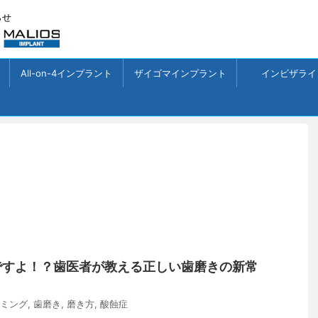
らせ
All-on-4インプラント
ザイゴマインプラント
インビザライ
ですよ！？歯医者が教える正しい歯磨きの新常
ミング
,
歯磨き
,
磨き方
,
酸蝕症