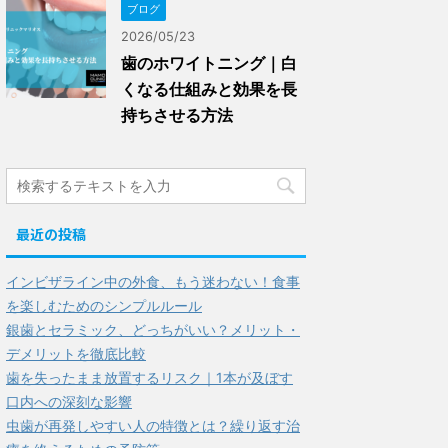
ブログ
2026/05/23
歯のホワイトニング｜白
くなる仕組みと効果を長
持ちさせる方法
最近の投稿
インビザライン中の外食、もう迷わない！食事
を楽しむためのシンプルルール
銀歯とセラミック、どっちがいい？メリット・
デメリットを徹底比較
歯を失ったまま放置するリスク｜1本が及ぼす
口内への深刻な影響
虫歯が再発しやすい人の特徴とは？繰り返す治