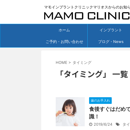
マモインプラントクリニックマリオスからのお知
ホーム
インプラント
ご予約・お問い合わせ
ブログ・News
HOME
>
タイミング
「タイミング」 一覧
歯のお手入れ
食後すぐはだめ
識！
2019/6/24
タイ