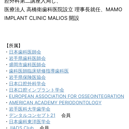
腔外科第二講座入局し、
医療法人 高橋衛歯科医院設立 理事長就任、MAMO
IMPLANT CLINIC MALIOS 開設
【所属】
・
日本歯科医師会
・
岩手県歯科医師会
・
盛岡市歯科医師会
・
歯科医師臨床研修指導歯科医
・
岩手県保険医協会
・
日本口腔外科学会
・
日本口腔インプラント学会
・
EUROPEAN ASSOCIATION FOR OSSEOINTEGRATION
・
AMERICAN ACADEMY PERIODONTOLOGY
・
岩手医科大学歯学会
・
デンタルコンセプト21
会員
・
日本歯科東洋医学会
・
JIADS Club
会員