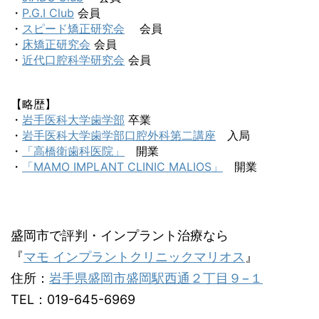
・
P.G.I Club
会員
・
スピード矯正研究会
会員
・
床矯正研究会
会員
・
近代口腔科学研究会
会員
【略歴】
・
岩手医科大学歯学部
卒業
・
岩手医科大学歯学部口腔外科第二講座
入局
・
「高橋衛歯科医院」
開業
・
「MAMO IMPLANT CLINIC MALIOS」
開業
盛岡市で評判・インプラント治療なら
『
マモ インプラントクリニックマリオス
』
住所：
岩手県盛岡市盛岡駅西通２丁目９−１
TEL：019-645-6969