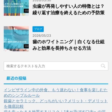
2026/05/30
虫歯が再発しやすい人の特徴とは？
繰り返す治療を終えるための予防策
ブログ
2026/05/23
歯のホワイトニング｜白くなる仕組
みと効果を長持ちさせる方法
最近の投稿
インビザライン中の外食、もう迷わない！食事を楽しむた
めのシンプルルール
銀歯とセラミック、どっちがいい？メリット・デメリット
を徹底比較
歯を失ったまま放置するリスク｜1本が及ぼす口内への深