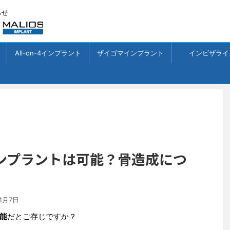
らせ
All-on-4インプラント
ザイゴマインプラント
インビザライ
ンプラントは可能？骨造成につ
4月7日
能
だとご存じですか？