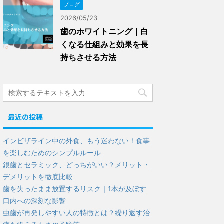
ブログ
2026/05/23
歯のホワイトニング｜白
くなる仕組みと効果を長
持ちさせる方法
最近の投稿
インビザライン中の外食、もう迷わない！食事
を楽しむためのシンプルルール
銀歯とセラミック、どっちがいい？メリット・
デメリットを徹底比較
歯を失ったまま放置するリスク｜1本が及ぼす
口内への深刻な影響
虫歯が再発しやすい人の特徴とは？繰り返す治